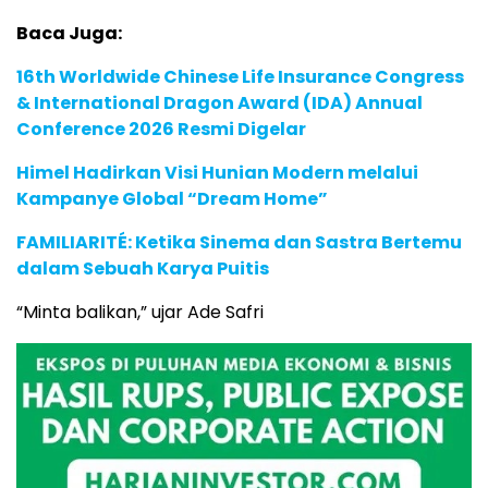
Baca Juga:
16th Worldwide Chinese Life Insurance Congress
& International Dragon Award (IDA) Annual
Conference 2026 Resmi Digelar
Himel Hadirkan Visi Hunian Modern melalui
Kampanye Global “Dream Home”
FAMILIARITÉ: Ketika Sinema dan Sastra Bertemu
dalam Sebuah Karya Puitis
“Minta balikan,” ujar Ade Safri