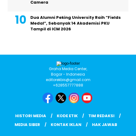
Camera
Dua Alumni Peking University Raih “Fields
Medal”, Sebanyak 14 Akademisi PKU
Tampil di ICM 2026
Graha Media Center,
Bogor - Indonesia
editorekbis@gmail.com
+628557777888
HISTORI MEDIA
KODE ETIK
TIM REDAKSI
MEDIA SIBER
KONTAK IKLAN
HAK JAWAB