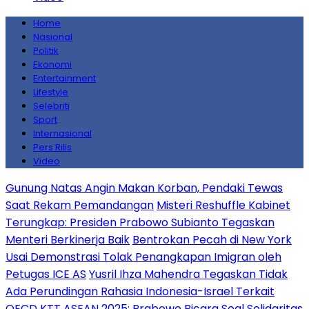
Home
Nasional
Politik
Ekonomi
Entertainment
Lifestyle
Selebriti
Sport
Internasional
Pers Rilis
Video
Gunung Natas Angin Makan Korban, Pendaki Tewas
Saat Rekam Pemandangan
Misteri Reshuffle Kabinet
Terungkap: Presiden Prabowo Subianto Tegaskan
Menteri Berkinerja Baik
Bentrokan Pecah di New York
Usai Demonstrasi Tolak Penangkapan Imigran oleh
Petugas ICE AS
Yusril Ihza Mahendra Tegaskan Tidak
Ada Perundingan Rahasia Indonesia-Israel Terkait
OECD
KTT ASEAN 2025: Prabowo Bicara Soal Solidaritas