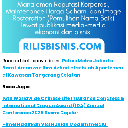
Baca artikel lainnya di sini :
Polres Metro Jakarta
Barat Amankan Ibra Azhari di sebuah Apartemen
di Kawasan Tangerang Selatan
Baca Juga:
16th Worldwide Chinese Life Insurance Congress &
International Dragon Award (IDA) Annual
Conference 2026 Resmi Digelar
Himel Hadirkan Visi Hunian Modern melalui