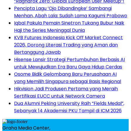
“Ragnarok Zero: Global European User Meetup”!
Pencipta Lagu ‘Ojo Dibandingke’ Sambangi
Menhan, Abah Lala: Sudah Lama Kagumi Prabowo
Iqbal Pakula Pemain Sinetron Tukang Bubur Naik
Haji the Series Meninggal Dunia
KVB Futures Indonesia Kick Off Market Connect
2026, Dorong Literasi Trading yang Aman dan
Bertanggung Jawab
Hisense Lansir Strategi Pertumbuhan Berbasis AI
untuk Mewujudkan Era Baru Gaya Hidup Cerdas
Osome Bidik Gelombang Baru Perusahaan AI
yang Memilih Singapura sebagai Basis Regional
Hikvision Jadi Produsen Pertama yang Meraih
Sertifikasi EUCC untuk Network Camera
Dua Alumni Peking University Raih “Fields Medal”,
Sebanyak 14 Akademisi PKU Tampil di ICM 2026
Graha Media Center,