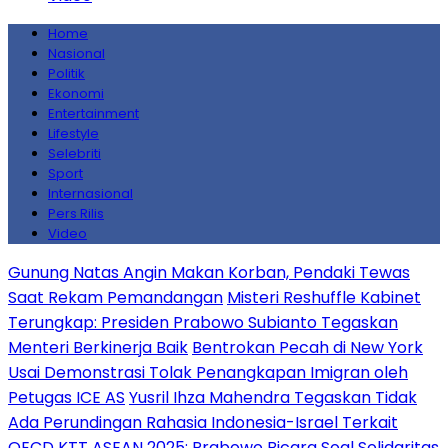
Home
Nasional
Politik
Ekonomi
Entertainment
Lifestyle
Selebriti
Sport
Internasional
Pers Rilis
Video
Gunung Natas Angin Makan Korban, Pendaki Tewas
Saat Rekam Pemandangan
Misteri Reshuffle Kabinet
Terungkap: Presiden Prabowo Subianto Tegaskan
Menteri Berkinerja Baik
Bentrokan Pecah di New York
Usai Demonstrasi Tolak Penangkapan Imigran oleh
Petugas ICE AS
Yusril Ihza Mahendra Tegaskan Tidak
Ada Perundingan Rahasia Indonesia-Israel Terkait
OECD
KTT ASEAN 2025: Prabowo Bicara Soal Solidaritas