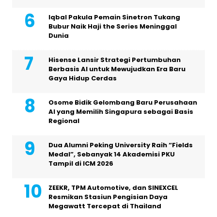
Iqbal Pakula Pemain Sinetron Tukang
Bubur Naik Haji the Series Meninggal
Dunia
Hisense Lansir Strategi Pertumbuhan
Berbasis AI untuk Mewujudkan Era Baru
Gaya Hidup Cerdas
Osome Bidik Gelombang Baru Perusahaan
AI yang Memilih Singapura sebagai Basis
Regional
Dua Alumni Peking University Raih “Fields
Medal”, Sebanyak 14 Akademisi PKU
Tampil di ICM 2026
ZEEKR, TPM Automotive, dan SINEXCEL
Resmikan Stasiun Pengisian Daya
Megawatt Tercepat di Thailand