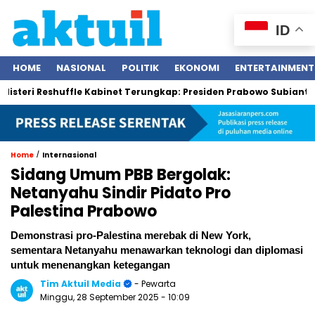
ID
HOME
NASIONAL
POLITIK
EKONOMI
ENTERTAINMENT
 Reshuffle Kabinet Terungkap: Presiden Prabowo Subianto Tegask
/
Home
Internasional
Sidang Umum PBB Bergolak:
Netanyahu Sindir Pidato Pro
Palestina Prabowo
Demonstrasi pro-Palestina merebak di New York,
sementara Netanyahu menawarkan teknologi dan diplomasi
untuk menenangkan ketegangan
Tim Aktuil Media
- Pewarta
Minggu, 28 September 2025
- 10:09