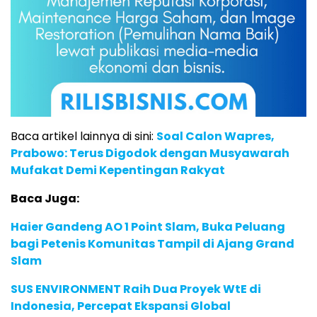
Baca artikel lainnya di sini:
Soal Calon Wapres,
Prabowo: Terus Digodok dengan Musyawarah
Mufakat Demi Kepentingan Rakyat
Baca Juga:
Haier Gandeng AO 1 Point Slam, Buka Peluang
bagi Petenis Komunitas Tampil di Ajang Grand
Slam
SUS ENVIRONMENT Raih Dua Proyek WtE di
Indonesia, Percepat Ekspansi Global