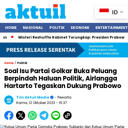
ID
HOME
NASIONAL
POLITIK
EKONOMI
ENTERTAINMENT
Misteri Reshuffle Kabinet Terungkap: Presiden Prabowo Subian
/
Home
Politik
Soal Isu Partai Golkar Buka Peluang
Berpindah Haluan Politik, Airlangga
Hartarto Tegaskan Dukung Prabowo
Tim Aktuil Media
- Pewarta
Kamis, 12 Oktober 2023
- 15:37