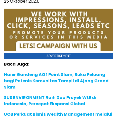
25 Oktober 2023.
ADVERTISEMENT
Baca Juga:
Haier Gandeng AO 1 Point Slam, Buka Peluang
bagi Petenis Komunitas Tampil di Ajang Grand
Slam
SUS ENVIRONMENT Raih Dua Proyek WtE di
Indonesia, Percepat Ekspansi Global
UOB Perkuat Bisnis Wealth Management melalui