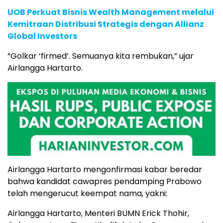
UOB Perkuat Bisnis Wealth Management melalui
Kemitraan Distribusi Strategis dengan Allianz
Global Investors
“Golkar ‘firmed’. Semuanya kita rembukan,” ujar
Airlangga Hartarto.
Airlangga Hartarto mengonfirmasi kabar beredar
bahwa kandidat cawapres pendamping Prabowo
telah mengerucut keempat nama, yakni:
Airlangga Hartarto, Menteri BUMN Erick Thohir,