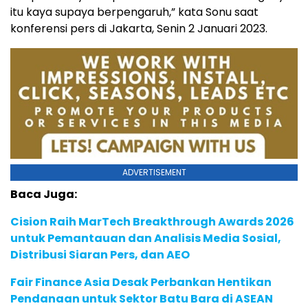
itu kaya supaya berpengaruh,” kata Sonu saat
konferensi pers di Jakarta, Senin 2 Januari 2023.
ADVERTISEMENT
Baca Juga:
Cision Raih MarTech Breakthrough Awards 2026
untuk Pemantauan dan Analisis Media Sosial,
Distribusi Siaran Pers, dan AEO
Fair Finance Asia Desak Perbankan Hentikan
Pendanaan untuk Sektor Batu Bara di ASEAN