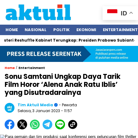
ID
HOME
NASIONAL
POLITIK
EKONOMI
ENTERTAINMENT
Reshuffle Kabinet Terungkap: Presiden Prabowo Subianto Tegaskan
/
Home
Entertainment
Sonu Samtani Ungkap Daya Tarik
Film Horor ‘Alena Anak Ratu Iblis’
yang Disutradarainya
Tim Aktuil Media
- Pewarta
Selasa, 3 Januari 2023
- 11:57