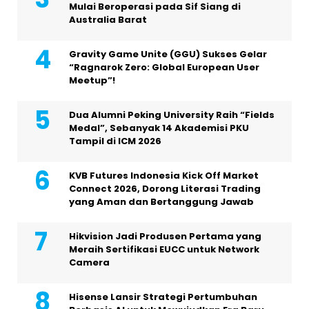
Mulai Beroperasi pada Sif Siang di
Australia Barat
Gravity Game Unite (GGU) Sukses Gelar
“Ragnarok Zero: Global European User
Meetup”!
Dua Alumni Peking University Raih “Fields
Medal”, Sebanyak 14 Akademisi PKU
Tampil di ICM 2026
KVB Futures Indonesia Kick Off Market
Connect 2026, Dorong Literasi Trading
yang Aman dan Bertanggung Jawab
Hikvision Jadi Produsen Pertama yang
Meraih Sertifikasi EUCC untuk Network
Camera
Hisense Lansir Strategi Pertumbuhan