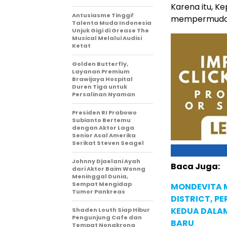
Karena itu, 
Antusiasme Tinggi!
mempermudah p
Talenta Muda Indonesia
Unjuk Gigi di Grease The
Musical Melalui Audisi
Ketat
Golden Butterfly,
Layanan Premium
Brawijaya Hospital
Duren Tiga untuk
Persalinan Nyaman
Presiden RI Prabowo
Subianto Bertemu
dengan Aktor Laga
Senior Asal Amerika
Serikat Steven Seagel
Johnny Djaelani Ayah
Baca Juga:
dari Aktor Baim Wonng
Meninggal Dunia,
Sempat Mengidap
MONDEVITA 
Tumor Pankreas
DISTRICT, P
KEDUA DALA
Shaden Louth Siap Hibur
Pengunjung Cafe dan
BARU
Tempat Nongkrong