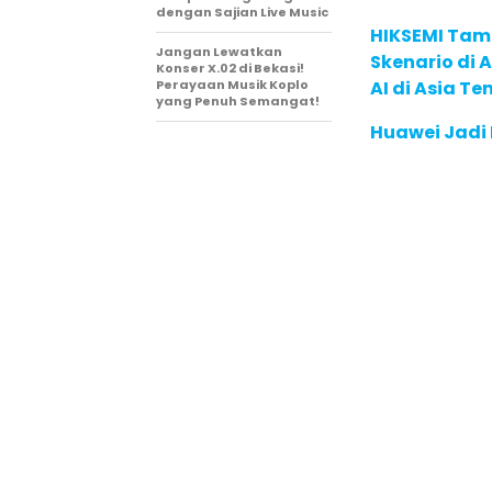
dengan Sajian Live Music
HIKSEMI Tam
Jangan Lewatkan
Skenario di
Konser X.02 di Bekasi!
Perayaan Musik Koplo
AI di Asia T
yang Penuh Semangat!
Huawei Jadi