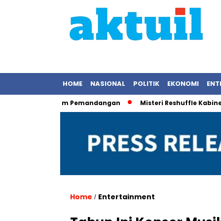
HOME
NASIONAL
POLITIK
EKONOMI
ENT
as Saat Rekam Pemandangan
Misteri Reshuffle Kabinet Teru
Home
Entertainment
/