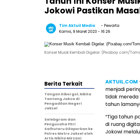
Tahun Ini Konser Musi
Jokowi Pastikan Masa
Tim Aktuil Media
- Pewarta
Kamis, 9 Maret 2023
- 16:26
Konser Musik Kembali Digelar. (Pixabay.com/Tom
AKTUIL.COM
Berita Terkait
menjadi perin
Tangan Diborgol, Nikita
tidak mereda
Tantang Jaksa di
tahun lamany
Pengadilan Negeri
Jaksel
“Tiga tahun p
Selebgram dan
di ruang digit
Pengusaha Fitri
Salhuteru Dilaporkan ke
Jokowi melalu
Polres Metro Jaksel oleh
Artis Nikita Mirzani