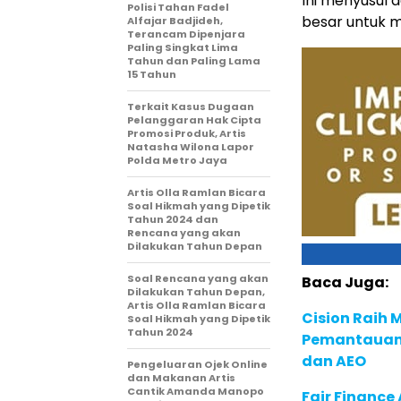
Ini menyusul 
Polisi Tahan Fadel
besar untuk 
Alfajar Badjideh,
Terancam Dipenjara
Paling Singkat Lima
Tahun dan Paling Lama
15 Tahun
Terkait Kasus Dugaan
Pelanggaran Hak Cipta
Promosi Produk, Artis
Natasha Wilona Lapor
Polda Metro Jaya
Artis Olla Ramlan Bicara
Soal Hikmah yang Dipetik
Tahun 2024 dan
Rencana yang akan
Dilakukan Tahun Depan
Soal Rencana yang akan
Baca Juga:
Dilakukan Tahun Depan,
Artis Olla Ramlan Bicara
Cision Raih
Soal Hikmah yang Dipetik
Tahun 2024
Pemantauan d
dan AEO
Pengeluaran Ojek Online
dan Makanan Artis
Cantik Amanda Manopo
Fair Financ