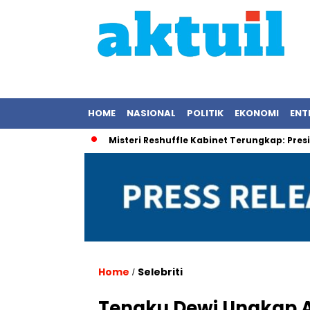
HOME
NASIONAL
POLITIK
EKONOMI
ENT
andangan
Misteri Reshuffle Kabinet Terungkap: Presiden Pra
Home
Selebriti
/
Tengku Dewi Ungkap A