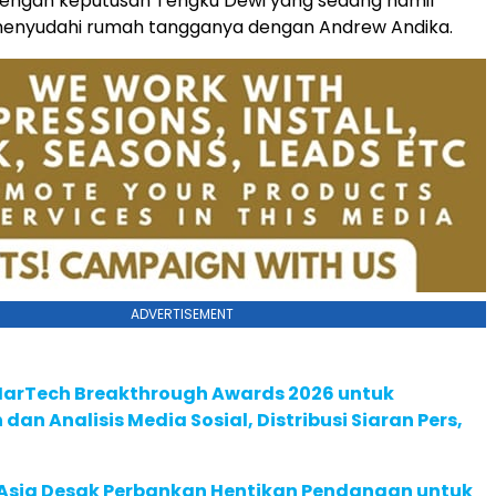
dengan keputusan Tengku Dewi yang sedang hamil
menyudahi rumah tangganya dengan Andrew Andika.
ADVERTISEMENT
 MarTech Breakthrough Awards 2026 untuk
an Analisis Media Sosial, Distribusi Siaran Pers,
e Asia Desak Perbankan Hentikan Pendanaan untuk