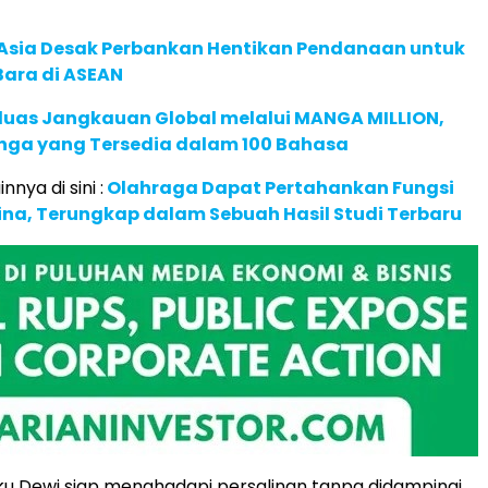
e Asia Desak Perbankan Hentikan Pendanaan untuk
Bara di ASEAN
rluas Jangkauan Global melalui MANGA MILLION,
nga yang Tersedia dalam 100 Bahasa
nnya di sini :
Olahraga Dapat Pertahankan Fungsi
tina, Terungkap dalam Sebuah Hasil Studi Terbaru
u Dewi siap menghadapi persalinan tanpa didampingi