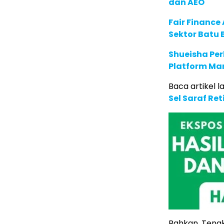
dan AEO
Fair Financ
Sektor Batu 
Shueisha Pe
Platform Ma
Baca artikel lai
Sel Saraf Re
Bahkan, Tengk