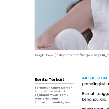
Tengku Dewi. (Instagram.com/tengkudewiputri_t
AKTUIL.COM
Berita Terkait
perselingkuha
Termasuk Agnes Mo dan
Bunga Citra Lestari,
Rumah tangga
Sejumlah Musisi Temui
Menteri Hukum
kehancuran.
Supratman Andi Agtas