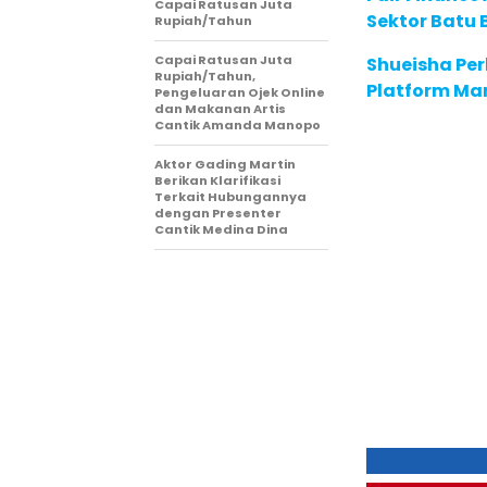
Capai Ratusan Juta
Sektor Batu 
Rupiah/Tahun
Capai Ratusan Juta
Shueisha Pe
Rupiah/Tahun,
Platform Ma
Pengeluaran Ojek Online
dan Makanan Artis
Cantik Amanda Manopo
Aktor Gading Martin
Berikan Klarifikasi
Terkait Hubungannya
dengan Presenter
Cantik Medina Dina