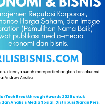
an, kliennya sudah mempertimbangkan konsekuensi
ai Andrew Andika.
 MarTech Breakthrough Awards 2026 untuk
an Analisis Media Sosial, Distribusi Siaran Pers,