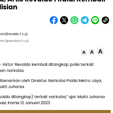
isian
com/@revaldo.f.s.p)
A
A
A
– Aktor Revaldo kembali ditangkap polisi terkait
an narkoba.
dibenarkan oleh Direktur Narkoba Polda Metro Jaya,
kti Juharsa.
evaldo ditangkap) terkait narkoba,” ujar Mukti Juharsa
asi, Kamis 12 Januari 2023