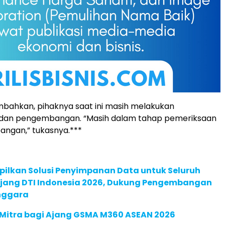
bahkan, pihaknya saat ini masih melakukan
dan pengembangan. “Masih dalam tahap pemeriksaan
ngan,” tukasnya.***
pilkan Solusi Penyimpanan Data untuk Seluruh
 Ajang DTI Indonesia 2026, Dukung Pengembangan
enggara
 Mitra bagi Ajang GSMA M360 ASEAN 2026