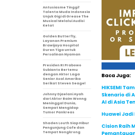
Antusiasme Tinggi!
Talenta Muda Indonesia
Unjuk Gigi di Grease The
Musical Melalui Audisi
Ketat
Golden Butterfly,
Layanan Premium
Brawijaya Hospital
Duren Tiga untuk
Persalinan Nyaman
Presiden RI Prabowo
Subianto Bertemu
dengan Aktor Laga
Baca Juga:
Senior Asal Amerika
Serikat Steven Seagel
HIKSEMI Tam
Skenario di
Johnny Djaelani Ayah
dari Aktor Baim Wonng
AI di Asia T
Meninggal Dunia,
Sempat Mengidap
Tumor Pankreas
Huawei Jadi
Shaden Louth Siap Hibur
Cision Raih
Pengunjung Cafe dan
Tempat Nongkrong
Pemantauan d