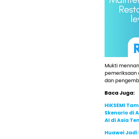
Mukti mennam
pemeriksaan 
dan pengemba
Baca Juga:
HIKSEMI Tam
Skenario di
AI di Asia T
Huawei Jadi