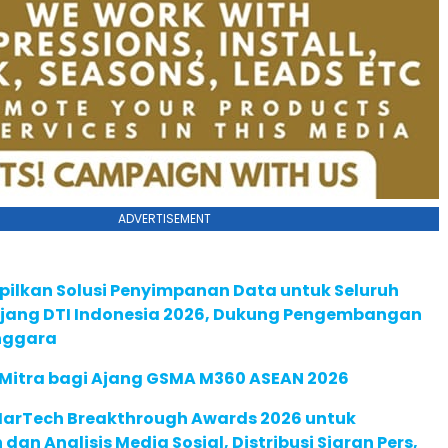
ADVERTISEMENT
pilkan Solusi Penyimpanan Data untuk Seluruh
 Ajang DTI Indonesia 2026, Dukung Pengembangan
enggara
 Mitra bagi Ajang GSMA M360 ASEAN 2026
 MarTech Breakthrough Awards 2026 untuk
an Analisis Media Sosial, Distribusi Siaran Pers,