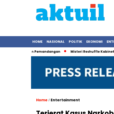
HOME
NASIONAL
POLITIK
EKONOMI
ENT
 Saat Rekam Pemandangan
Misteri Reshuffle Kabinet Terun
Home
Entertainment
/
Terjerat Kasus Narkoba