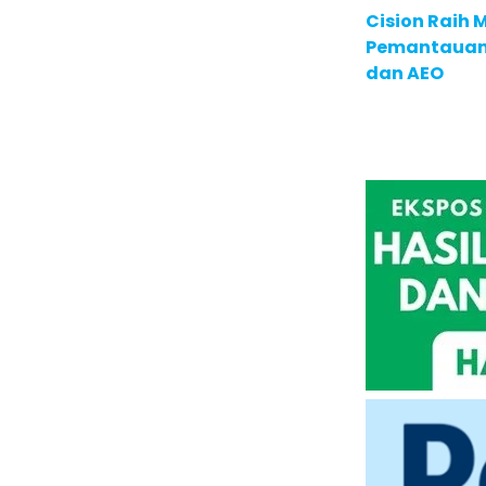
Cision Raih
Pemantauan d
dan AEO