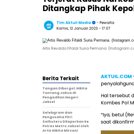
Ditangkap Pihak Kepol
Tim Aktuil Media
- Pewarta
Kamis, 12 Januari 2023
- 17:07
Artis Revaldo Fifaldi Suria Permana. (Instagram.
AKTUIL.COM
Berita Terkait
penyalahguna
Tangan Diborgol, Nikita
Tantang Jaksa di
Hal tersebut 
Pengadilan Negeri
Jaksel
Kombes Pol Mu
Selebgram dan
“Iya, betul (R
Pengusaha Fitri
saat dikonfirm
Salhuteru Dilaporkan ke
Polres Metro Jaksel oleh
Artis Nikita Mirzani