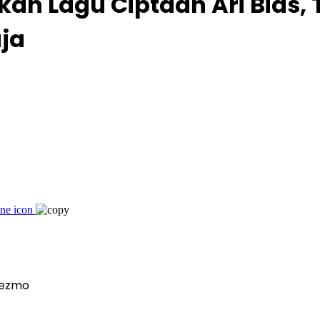
kan Lagu Ciptaan Ari Bias
aja
nezmo