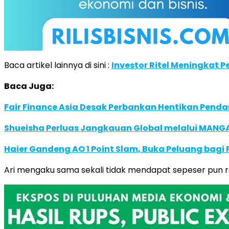
Baca artikel lainnya di sini :
Investor Ritel Meningkat 
Baca Juga:
Fair Finance Asia Desak Perbankan Hentikan Penda
Shueisha Perluas Jangkauan Global melalui MANGA
Haier Gandeng AO 1 Point Slam, Buka Peluang bagi
Ari mengaku sama sekali tidak mendapat sepeser pun r