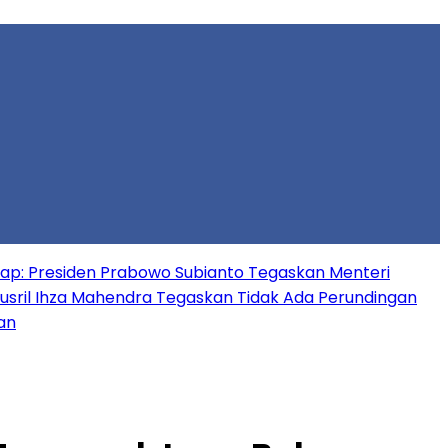
gkap: Presiden Prabowo Subianto Tegaskan Menteri
usril Ihza Mahendra Tegaskan Tidak Ada Perundingan
an