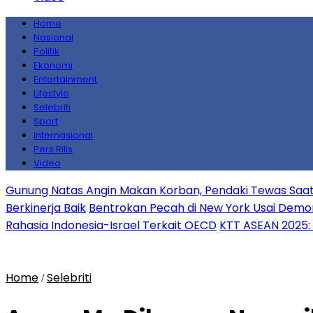
Home
Nasional
Politik
Ekonomi
Entertainment
Lifestyle
Selebriti
Sport
Internasional
Pers Rilis
Video
Gunung Natas Angin Makan Korban, Pendaki Tewas S
Berkinerja Baik
Bentrokan Pecah di New York Usai Demon
Rahasia Indonesia-Israel Terkait OECD
KTT ASEAN 2025: 
Home
Selebriti
/