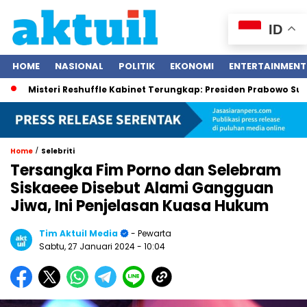
ID
HOME
NASIONAL
POLITIK
EKONOMI
ENTERTAINMENT
steri Reshuffle Kabinet Terungkap: Presiden Prabowo Subianto T
/
Home
Selebriti
Tersangka Fim Porno dan Selebram
Siskaeee Disebut Alami Gangguan
Jiwa, Ini Penjelasan Kuasa Hukum
Tim Aktuil Media
- Pewarta
Sabtu, 27 Januari 2024
- 10:04