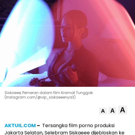
Siskaeee, Pemeran dalam film Kramat Tunggak.
(Instagram.com/@vip_siskaeeenya3)
A
A
A
AKTUIL.COM
–
Tersangka film porno produksi
Jakarta Selatan, Selebram Siskaeee dijebloskan ke