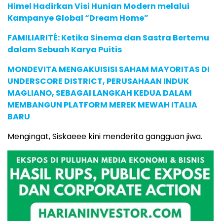
Himel Hadirkan Visi Hunian Modern melalui
Kampanye Global “Dream Home”
FAMILIARITÉ: Ketika Sinema dan Sastra Bertemu
dalam Sebuah Karya Puitis
MONDEVITA MENGAKUISISI SAHAM MAYORITAS DI
UNDERSCORE DISTRICT, PERUSAHAAN INDUK
MAGLIANO, SEBAGAI LANGKAH KEDUA DALAM
MEMBANGUN PLATFORM MEREK MEWAH ITALIA
BARU
Mengingat, Siskaeee kini menderita gangguan jiwa.