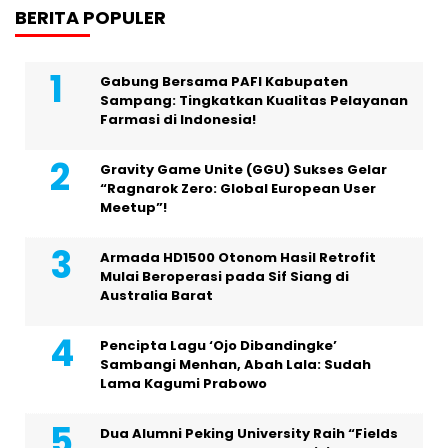
BERITA POPULER
Gabung Bersama PAFI Kabupaten
Sampang: Tingkatkan Kualitas Pelayanan
Farmasi di Indonesia!
Gravity Game Unite (GGU) Sukses Gelar
“Ragnarok Zero: Global European User
Meetup”!
Armada HD1500 Otonom Hasil Retrofit
Mulai Beroperasi pada Sif Siang di
Australia Barat
Pencipta Lagu ‘Ojo Dibandingke’
Sambangi Menhan, Abah Lala: Sudah
Lama Kagumi Prabowo
Dua Alumni Peking University Raih “Fields