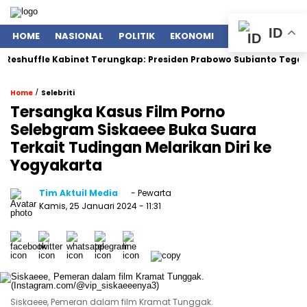
ID
HOME
NASIONAL
POLITIK
EKONOMI
ENTERTAINMENT
le Kabinet Terungkap: Presiden Prabowo Subianto Tegaskan Mente
/
Home
Selebriti
Tersangka Kasus Film Porno
Selebgram Siskaeee Buka Suara
Terkait Tudingan Melarikan Diri ke
Yogyakarta
Tim Aktuil Media
- Pewarta
Kamis, 25 Januari 2024
- 11:31
Siskaeee, Pemeran dalam film Kramat Tunggak.