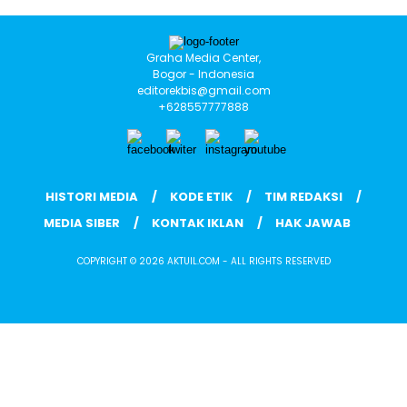
Graha Media Center,
Bogor - Indonesia
editorekbis@gmail.com
+628557777888
HISTORI MEDIA
KODE ETIK
TIM REDAKSI
MEDIA SIBER
KONTAK IKLAN
HAK JAWAB
COPYRIGHT © 2026 AKTUIL.COM - ALL RIGHTS RESERVED