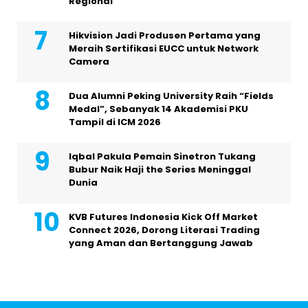
Regional
Hikvision Jadi Produsen Pertama yang
Meraih Sertifikasi EUCC untuk Network
Camera
Dua Alumni Peking University Raih “Fields
Medal”, Sebanyak 14 Akademisi PKU
Tampil di ICM 2026
Iqbal Pakula Pemain Sinetron Tukang
Bubur Naik Haji the Series Meninggal
Dunia
KVB Futures Indonesia Kick Off Market
Connect 2026, Dorong Literasi Trading
yang Aman dan Bertanggung Jawab