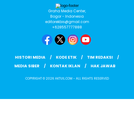
Graha Media Center,
Bogor - Indonesia
editorekbis@gmail.com
+628557777888
HISTORI MEDIA
KODE ETIK
TIM REDAKSI
MEDIA SIBER
KONTAK IKLAN
HAK JAWAB
COPYRIGHT © 2026 AKTUIL.COM - ALL RIGHTS RESERVED