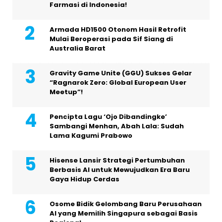
Farmasi di Indonesia!
Armada HD1500 Otonom Hasil Retrofit
Mulai Beroperasi pada Sif Siang di
Australia Barat
Gravity Game Unite (GGU) Sukses Gelar
“Ragnarok Zero: Global European User
Meetup”!
Pencipta Lagu ‘Ojo Dibandingke’
Sambangi Menhan, Abah Lala: Sudah
Lama Kagumi Prabowo
Hisense Lansir Strategi Pertumbuhan
Berbasis AI untuk Mewujudkan Era Baru
Gaya Hidup Cerdas
Osome Bidik Gelombang Baru Perusahaan
AI yang Memilih Singapura sebagai Basis