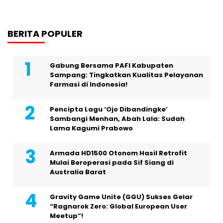
BERITA POPULER
Gabung Bersama PAFI Kabupaten
Sampang: Tingkatkan Kualitas Pelayanan
Farmasi di Indonesia!
Pencipta Lagu ‘Ojo Dibandingke’
Sambangi Menhan, Abah Lala: Sudah
Lama Kagumi Prabowo
Armada HD1500 Otonom Hasil Retrofit
Mulai Beroperasi pada Sif Siang di
Australia Barat
Gravity Game Unite (GGU) Sukses Gelar
“Ragnarok Zero: Global European User
Meetup”!