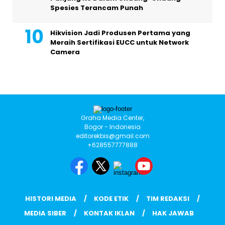
Spesies Terancam Punah
Hikvision Jadi Produsen Pertama yang
Meraih Sertifikasi EUCC untuk Network
Camera
Graha Media Center,
Bogor - Indonesia
editorekbis@gmail.com
+628557777888
HISTORI MEDIA
KODE ETIK
TIM REDAKSI
MEDIA SIBER
KONTAK IKLAN
HAK JAWAB