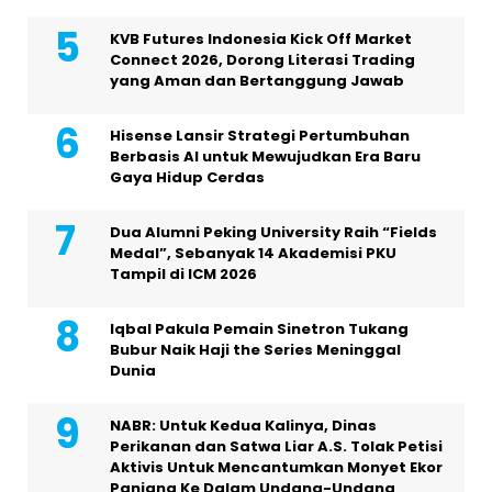
KVB Futures Indonesia Kick Off Market
Connect 2026, Dorong Literasi Trading
yang Aman dan Bertanggung Jawab
Hisense Lansir Strategi Pertumbuhan
Berbasis AI untuk Mewujudkan Era Baru
Gaya Hidup Cerdas
Dua Alumni Peking University Raih “Fields
Medal”, Sebanyak 14 Akademisi PKU
Tampil di ICM 2026
Iqbal Pakula Pemain Sinetron Tukang
Bubur Naik Haji the Series Meninggal
Dunia
NABR: Untuk Kedua Kalinya, Dinas
Perikanan dan Satwa Liar A.S. Tolak Petisi
Aktivis Untuk Mencantumkan Monyet Ekor
Panjang Ke Dalam Undang-Undang