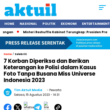
HOME
NASIONAL
POLITIK
EKONOMI
ENTERTAINMENT
n
Misteri Reshuffle Kabinet Terungkap: Presiden Prabowo Su
/
Home
Selebriti
7 Korban Diperiksa dan Berikan
Keterangan ke Polisi dalam Kasus
Foto Tanpa Busana Miss Universe
Indonesia 2023
Tim Aktuil Media
- Pewarta
Selasa, 15 Agustus 2023
- 14:31