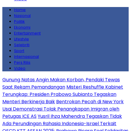
Home
Nasional
Politik
Ekonomi
Entertainment
Lifestyle
Selebriti
Sport
Internasional
Pers Rilis
Video
Gunung Natas Angin Makan Korban, Pendaki Tewas
Saat Rekam Pemandangan
Misteri Reshuffle Kabinet
Terungkap: Presiden Prabowo Subianto Tegaskan
Menteri Berkinerja Baik
Bentrokan Pecah di New York
Usai Demonstrasi Tolak Penangkapan Imigran oleh
Petugas ICE AS
Yusril Ihza Mahendra Tegaskan Tidak
Ada Perundingan Rahasia Indonesia-Israel Terkait
OECD
KTT ASEAN 2025: Prabowo Bicara Soal Solidaritas