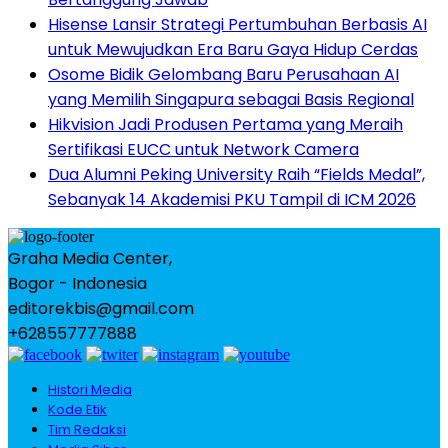
Hisense Lansir Strategi Pertumbuhan Berbasis AI
untuk Mewujudkan Era Baru Gaya Hidup Cerdas
Osome Bidik Gelombang Baru Perusahaan AI
yang Memilih Singapura sebagai Basis Regional
Hikvision Jadi Produsen Pertama yang Meraih
Sertifikasi EUCC untuk Network Camera
Dua Alumni Peking University Raih “Fields Medal”,
Sebanyak 14 Akademisi PKU Tampil di ICM 2026
Graha Media Center,
Bogor - Indonesia
editorekbis@gmail.com
+628557777888
Histori Media
Kode Etik
Tim Redaksi