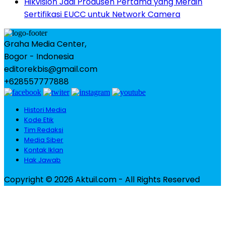
Hikvision Jadi Produsen Pertama yang Meraih
Sertifikasi EUCC untuk Network Camera
Graha Media Center,
Bogor - Indonesia
editorekbis@gmail.com
+628557777888
Histori Media
Kode Etik
Tim Redaksi
Media Siber
Kontak Iklan
Hak Jawab
Copyright © 2026 Aktuil.com - All Rights Reserved