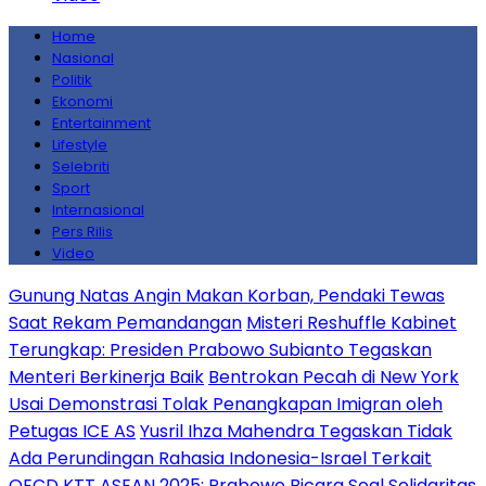
Home
Nasional
Politik
Ekonomi
Entertainment
Lifestyle
Selebriti
Sport
Internasional
Pers Rilis
Video
Gunung Natas Angin Makan Korban, Pendaki Tewas
Saat Rekam Pemandangan
Misteri Reshuffle Kabinet
Terungkap: Presiden Prabowo Subianto Tegaskan
Menteri Berkinerja Baik
Bentrokan Pecah di New York
Usai Demonstrasi Tolak Penangkapan Imigran oleh
Petugas ICE AS
Yusril Ihza Mahendra Tegaskan Tidak
Ada Perundingan Rahasia Indonesia-Israel Terkait
OECD
KTT ASEAN 2025: Prabowo Bicara Soal Solidaritas