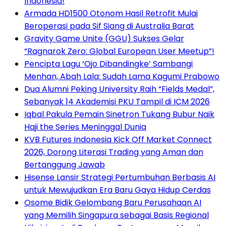
Indonesia!
Armada HD1500 Otonom Hasil Retrofit Mulai
Beroperasi pada Sif Siang di Australia Barat
Gravity Game Unite (GGU) Sukses Gelar
“Ragnarok Zero: Global European User Meetup”!
Pencipta Lagu ‘Ojo Dibandingke’ Sambangi
Menhan, Abah Lala: Sudah Lama Kagumi Prabowo
Dua Alumni Peking University Raih “Fields Medal”,
Sebanyak 14 Akademisi PKU Tampil di ICM 2026
Iqbal Pakula Pemain Sinetron Tukang Bubur Naik
Haji the Series Meninggal Dunia
KVB Futures Indonesia Kick Off Market Connect
2026, Dorong Literasi Trading yang Aman dan
Bertanggung Jawab
Hisense Lansir Strategi Pertumbuhan Berbasis AI
untuk Mewujudkan Era Baru Gaya Hidup Cerdas
Osome Bidik Gelombang Baru Perusahaan AI
yang Memilih Singapura sebagai Basis Regional